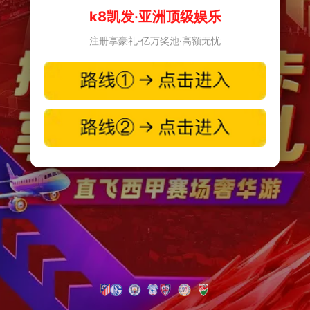
k8凯发·亚洲顶级娱乐
注册享豪礼·亿万奖池·高额无忧